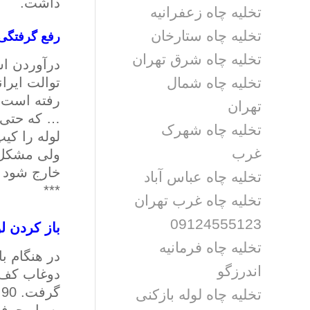
داشت.
تخلیه چاه زعفرانیه
تخلیه چاه ستارخان
رفع گرفتگی 
تخلیه چاه شرق تهران
درآوردن ا
تخلیه چاه شمال
توالت ایرا
رفته است.
تهران
… که حتی ا
تخلیه چاه شهرک
لوله را کی
غرب
ولی مشکل 
خارج شود ت
تخلیه چاه عباس آباد
***
تخلیه چاه غرب تهران
09124555123
­باز کردن 
تخلیه چاه فرمانیه
در هنگام ب
اندرزگو
دوغاب کف ش
گرفت. 90 % شرکت های
تخلیه چاه لوله بازکنی