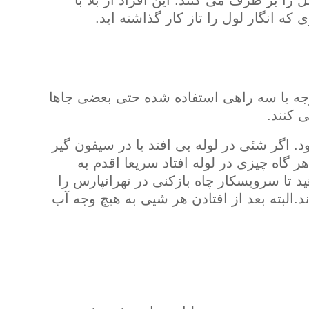
را بر طرف می کنند. این افراد از بلا با
ه انگار لول را تاز کار گذاشته اید.
 کشی فاضلاب برای تغییر جهت لوله از زانویی 90 و 45 درجه یا سه راهی استفاده شده حتی بعضی جاها
 کنند.
. اگر شئی در لوله بی افتد یا در سیفون گیر
 گاه چیزی در لوله افتاد سریعا اقدم به
هید تا سرویسکار چاه بازکنی در تهرانپارس را
ند.البته بعد از افتادن هر شیی به هیچ وجه آب