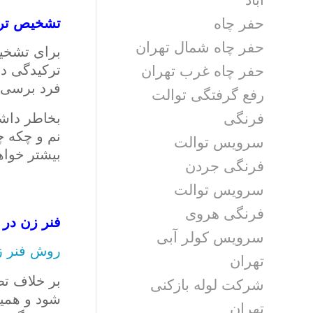
حفر چاه
تشخیص ترکی
حفر چاه شمال تهران
برای تشخیص
ترکیدگی دا
حفر چاه غرب تهران
فرد برسی ک
رفع گرفتگی توالت
فرنگی
بخاطر داشت
نم و چکه 
سرویس توالت
بیشتر خواه
فرنگی جردن
سرویس توالت
فرنگی هروی
فنر زن در 
سرویس کولر آبی
روش فنر ز
تهران
بر خلاف تص
شرکت لوله بازکنی
شود و همی
تهران