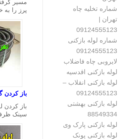
مسیر گرفتگ
شماره تخلیه چاه
پرز را به 
تهران |
09124555123
شماره لوله بازکنی
09124555123
لایروبی چاه فاضلاب
لوله بازکنی اقدسیه
لوله بازکنی انقلاب –
09124555123
باز کردن گ
لوله بازکنی بهشتی
باز کردن ل
88549334
سینک ظرفشو
لوله بازکنی پارک وی
لوله بازکنی پونک