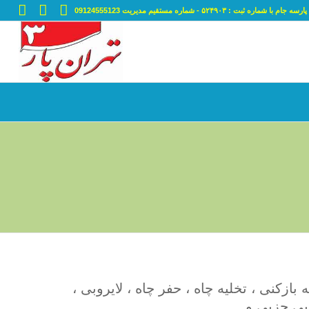
ه ثبت : ۵۲۴۹۰۳ - شماره مستقیم مدیریت 09124555123
بازکنی ، تخلیه چاه ، حفر چاه ، لایروبی ،
نایی جزیی و …