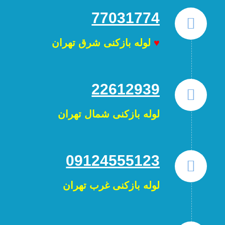
77031774
♥
لوله بازکنی شرق تهران
22612939
لوله بازکنی شمال تهران
09124555123
لوله بازکنی غرب تهران