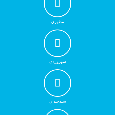
مطهری
سهروردی
سیدخندان