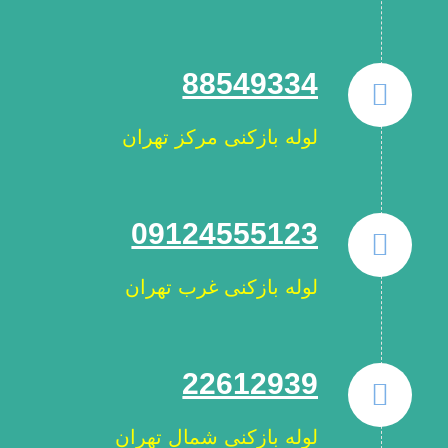
88549334
لوله بازکنی مرکز تهران
09124555123
لوله بازکنی غرب تهران
22612939
لوله بازکنی شمال تهران