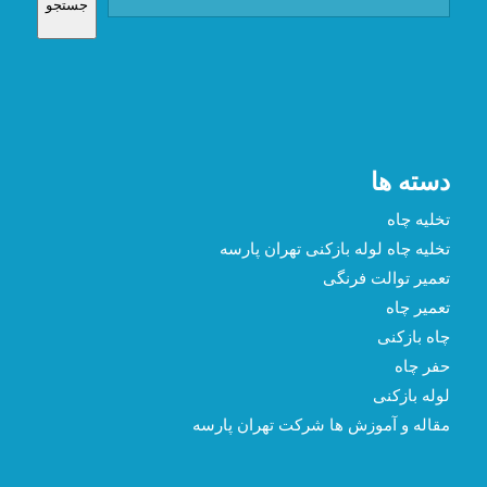
شعب ما در سطح تهران
شمال تهران - 22612939
مرکز تهران - 88549334
شرق تهران - 77031774
غرب تهران - 09124555123
جنوب تهران - 09334614514
جستجوی مناطق سرویس دهی
جستجو