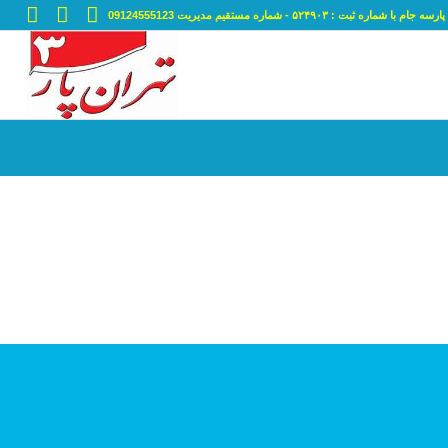
ه ثبت : ۵۲۴۹۰۳ - شماره مستقیم مدیریت 09124555123