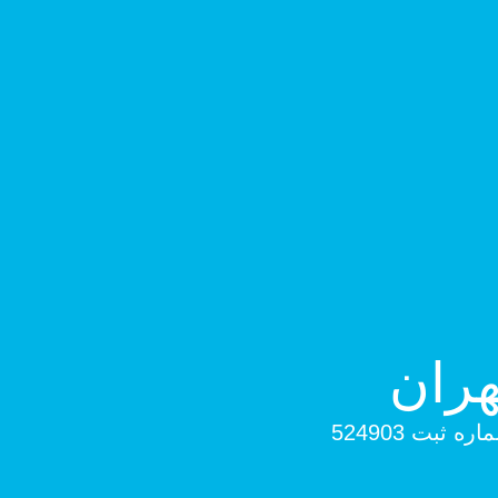
هران
بت 524903