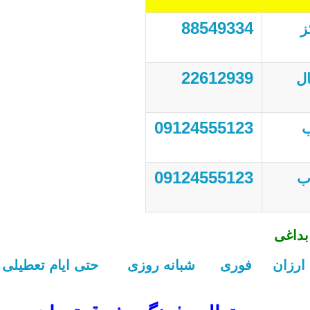
88549334
ز
22612939
ل
09124555123
ب
09124555123
ب
بداغی
رزان فوری شبانه روزی حتی ایام تعطیلی