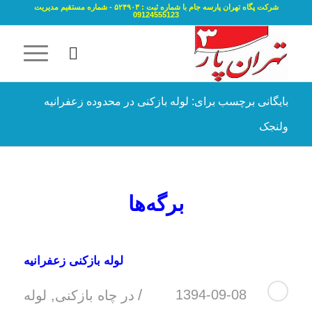
شرکت پگاه تهران پارسه جام با شماره ثبت : ۵۲۴۹۰۳ - شماره مستقیم مدیریت
09124555123
بایگانی برچسب برای: لوله بازکنی در محدوده زعفرانیه
ولنجک
برگه‌ها
لوله بازکنی زعفرانیه
/
1394-09-08
در
چاه بازکنی
,
لوله