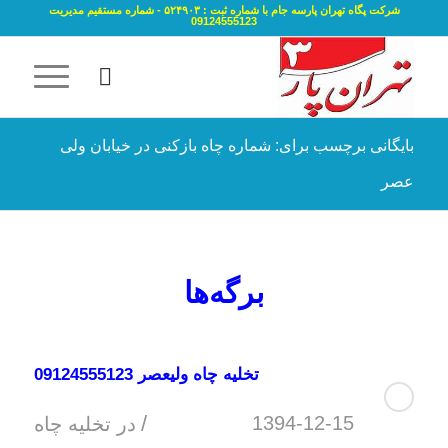
شرکت پگاه تهران پارسه جام با شماره ثبت : ۵۲۴۹۰۳ - شماره مستقیم مدیریت
09124555123
بایگانی برچسب برای: شماره چاه بازکنی در خیابان ولی
عصر
برگه‌ها
تخلیه چاه ولیعصر 09124555123
/
1394-12-15
در
تخلیه چاه