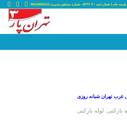
ه ثبت : ۵۲۴۹۰۳ - شماره مستقیم مدیریت 09124555123
ی غرب تهران شبانه روزی
 بازکنی
,
لوله بازکنی