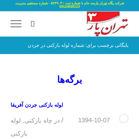
شرکت پگاه تهران پارسه جام با شماره ثبت : ۵۲۴۹۰۳ - شماره مستقیم مدیریت
09124555123
بایگانی برچسب برای: شماره لوله بازکنی در جردن
برگه‌ها
لوله بازکنی جردن آفریقا
/
1394-10-07
در
چاه بازکنی
,
لوله
بازکنی