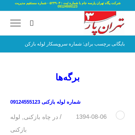
شرکت پگاه تهران پارسه جام با شماره ثبت : ۵۲۴۹۰۳ - شماره مستقیم مدیریت
09124555123
بایگانی برچسب برای: شماره سرویسکار لوله بازکن
برگه‌ها
شماره لوله بازکنی 09124555123
/
1394-08-06
در
چاه بازکنی
,
لوله
بازکنی