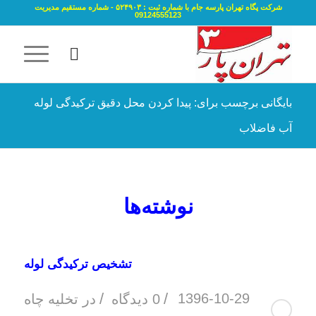
شرکت پگاه تهران پارسه جام با شماره ثبت : ۵۲۴۹۰۳ - شماره مستقیم مدیریت
09124555123
بایگانی برچسب برای: پیدا کردن محل دقیق ترکیدگی لوله
آب فاضلاب
نوشته‌ها
تشخیص ترکیدگی لوله
/
/
1396-10-29
0 دیدگاه
در
تخلیه چاه