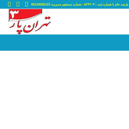
ه ثبت : ۵۲۴۹۰۳ - شماره مستقیم مدیریت 09124555123