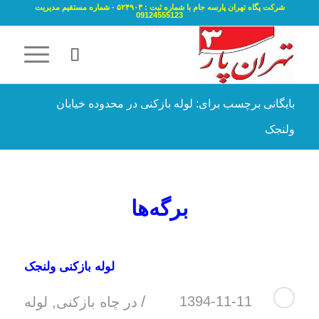
شرکت پگاه تهران پارسه جام با شماره ثبت : ۵۲۴۹۰۳ - شماره مستقیم مدیریت
09124555123
بایگانی برچسب برای: لوله بازکنی در محدوده خیابان
ولنجک
برگه‌ها
لوله بازکنی ولنجک
/
1394-11-11
در
چاه بازکنی
,
لوله