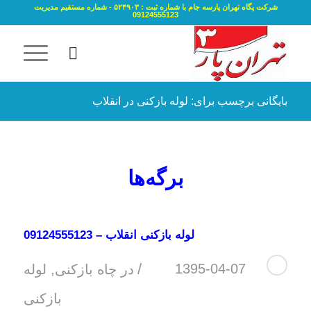
شرکت پگاه تهران پارسه جام با شماره ثبت : ۵۲۴۹۰۳ - شماره مستقیم مدیریت
09124555123
بایگانی برچسب برای: لوله بازکنی در انقلاب
برگه‌ها
لوله بازکنی انقلاب – 09124555123
/
1395-04-07
در
چاه بازکنی
,
لوله
بازکنی