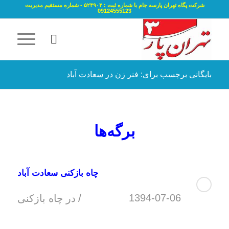
شرکت پگاه تهران پارسه جام با شماره ثبت : ۵۲۴۹۰۳ - شماره مستقیم مدیریت
09124555123
بایگانی برچسب برای: فنر زن در سعادت آباد
برگه‌ها
چاه بازکنی سعادت آباد
/
1394-07-06
در
چاه بازکنی