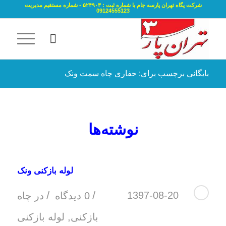
شرکت پگاه تهران پارسه جام با شماره ثبت : ۵۲۴۹۰۳ - شماره مستقیم مدیریت
09124555123
بایگانی برچسب برای: حفاری چاه سمت ونک
نوشته‌ها
لوله بازکنی ونک
/
/
1397-08-20
0 دیدگاه
در
چاه
بازکنی
,
لوله بازکنی