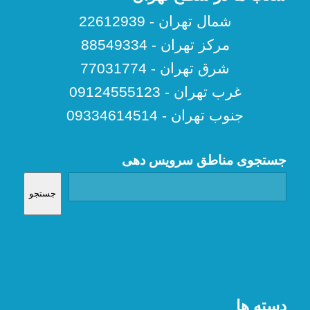
شمال تهران - 22612939
مرکز تهران - 88549334
شرق تهران - 77031774
غرب تهران - 09124555123
جنوب تهران - 09334614514
جستجوی مناطق سرویس دهی
جستجو
دسته ها